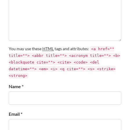
You may use these
HTML
tags and attributes:
<a href=""
title=""> <abbr title=""> <acronym title=""> <b>
<blockquote cite=""> <cite> <code> <del
datetime=""> <em> <i> <q cite=""> <s> <strike>
<strong>
Name *
Email *