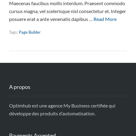
Maecenas faucibus mollis interdum. Praesent commodo
cursus magna, vel scelerisque nisl consectetur et. Integer
posuere erat a ante venenatis dapibus …
Read More
Tags:
Page Builder
A propos
Optimhub est une agence My Business certifiée qui
développe des produits d’automatisation.
Payments Accepted