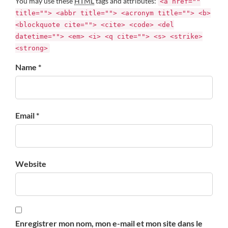
You may use these
HTML
tags and attributes:
<a href=""
title=""> <abbr title=""> <acronym title=""> <b>
<blockquote cite=""> <cite> <code> <del
datetime=""> <em> <i> <q cite=""> <s> <strike>
<strong>
Name *
Email *
Website
Enregistrer mon nom, mon e-mail et mon site dans le