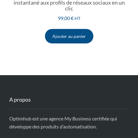
instantané aux profils de réseaux sociaux en un
clic
99,00
€
HT
Ajouter au panier
A propos
Optimhub est une agence My Business certifiée qui
développe des produits d’automatisation.